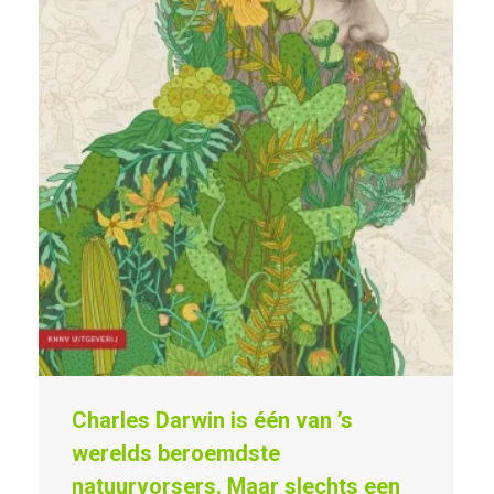
Charles Darwin is één van ’s
werelds beroemdste
natuurvorsers. Maar slechts een