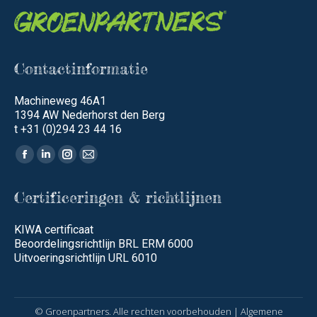
Contactinformatie
Machineweg 46A1
1394 AW Nederhorst den Berg
t +31 (0)294 23 44 16
Vind ons op:
Facebook
Linkedin
Instagram
Mail
page
page
page
page
Certificeringen & richtlijnen
opens
opens
opens
opens
in
in
in
in
KIWA certificaat
new
new
new
new
Beoordelingsrichtlijn BRL ERM 6000
window
window
window
window
Uitvoeringsrichtlijn URL 6010
© Groenpartners. Alle rechten voorbehouden |
Algemene