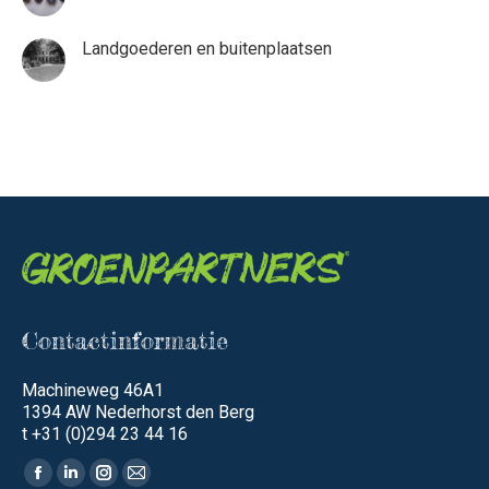
Landgoederen en buitenplaatsen
Contactinformatie
Machineweg 46A1
1394 AW Nederhorst den Berg
t +31 (0)294 23 44 16
Vind ons op:
Facebook
Linkedin
Instagram
Mail