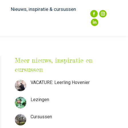
Nieuws, inspiratie & cursussen
Facebook
Instagram
page
page
Linkedin
opens
opens
page
in
in
opens
new
new
in
window
window
new
Meer nieuws, inspiratie en
window
cursussen
VACATURE: Leerling Hovenier
Lezingen
Cursussen