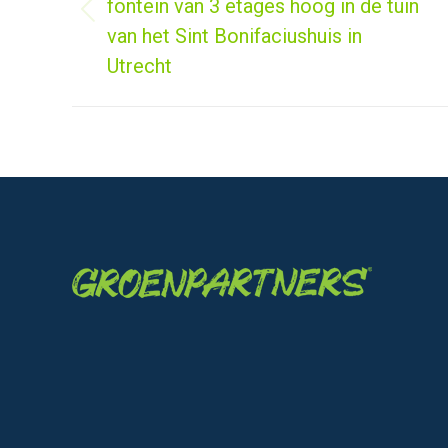
fontein van 3 etages hoog in de tuin
Vorig
van het Sint Bonifaciushuis in
bericht
Utrecht