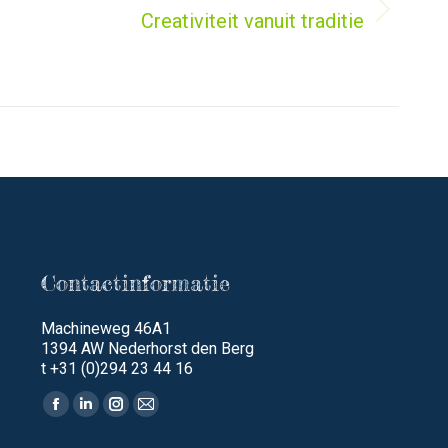
Creativiteit vanuit traditie
Volgend
bericht
Contactinformatie
Machineweg 46A1
1394 AW Nederhorst den Berg
t +31 (0)294 23 44 16
Vind ons op:
Facebook
Linkedin
Instagram
Mail
page
page
page
page