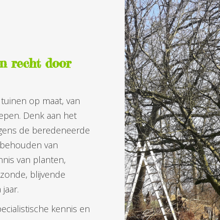
jn recht door
tuinen op maat, van
grepen. Denk aan het
lgens de beredeneerde
t behouden van
nnis van planten,
onde, blijvende
 jaar.
cialistische kennis en