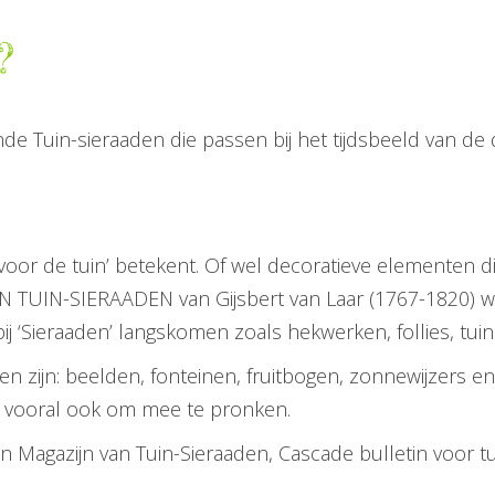
?
de Tuin-sieraaden die passen bij het tijdsbeeld van de 
.
or de tuin’ betekent. Of wel decoratieve elementen di
AN TUIN-SIERAADEN van Gijsbert van Laar (1767-1820) w
bij ‘Sieraaden’ langskomen zoals hekwerken, follies, tuin
ijn: beelden, fonteinen, fruitbogen, zonnewijzers en ee
r vooral ook om mee te pronken.
 Magazijn van Tuin-Sieraaden, Cascade bulletin voor tuin