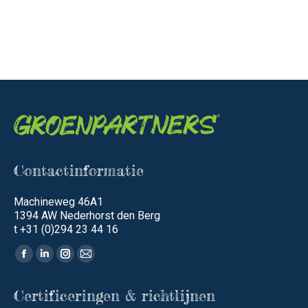
Contactinformatie
Machineweg 46A1
1394 AW Nederhorst den Berg
t +31 (0)294 23 44 16
Vind ons op:
Facebook
Linkedin
Instagram
Mail
page
page
page
page
Certificeringen & richtlijnen
opens
opens
opens
opens