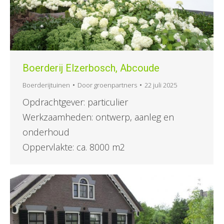
Boerderij Elzerbosch, Abcoude
Boerderijtuinen
Door
groenpartners
22 juli 2025
Opdrachtgever: particulier
Werkzaamheden: ontwerp, aanleg en
onderhoud
Oppervlakte: ca. 8000 m2